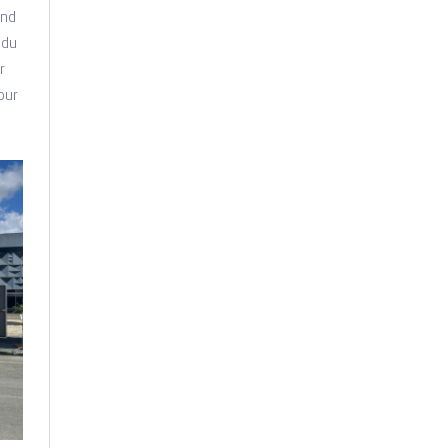
and
 du
r
our