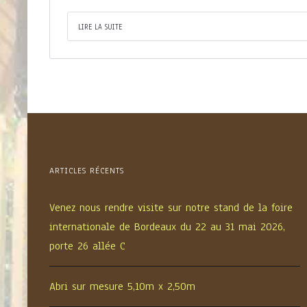
LIRE LA SUITE
ARTICLES RÉCENTS
Venez nous rendre visite sur notre stand de la foire
internationale de Bordeaux du 22 au 31 mai 2026,
porte 26 allée C
Abri sur mesure 5,10m x 2,50m